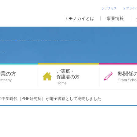
アクセス
プライ
トモノカイとは
事業情報
ご家庭・
企業の方
塾関係
保護者の方
ompany
Cram Scho
Home
の中学時代（PHP研究所）が電子書籍として発売しました